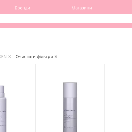
Бренди
Магазини
XEN ✕
Очистити фільтри ✕