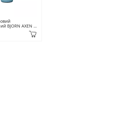
овий 
ий BJORN AXEN 
Water Spray