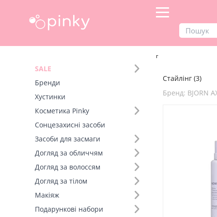
Продукти
Догляд за волоссям
Стайлінг
SALE
Стайлінг (3)
Фільтр
Бренди
Бренд: BJORN A
Хустинки
Бренд (10)
Косметика Pinky
Сонцезахисні засоби
Вид товару (1)
Засоби для засмаги
Спрей (3)
Догляд за обличчям
Догляд за волоссям
Догляд за тілом
Макіяж
Подарункові набори