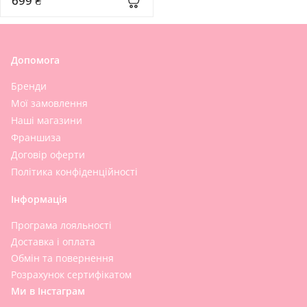
699 ₴
Keratin Smoothing Heat Pro 
200 мл
Допомога
Бренди
Мої замовлення
Наші магазини
Франшиза
Договір оферти
Політика конфіденційності
Інформація
Програма лояльності
Доставка і оплата
Обмін та повернення
Розрахунок сертифікатом
Ми в Інстаграм