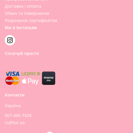
Доставка і оплата
Обмін та повернення
Розрахунок сертифікатом
Ми в Інстаграм
Сплачуй просто
Контакти
Україна
067-460-7428
cs@tut.ua