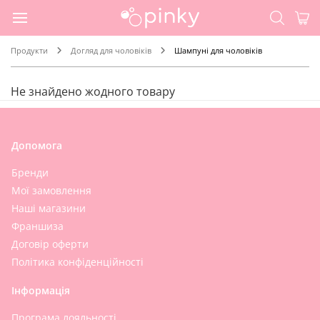
Продукти
Догляд для чоловіків
Шампуні для чоловіків
Не знайдено жодного товару
Допомога
Бренди
Мої замовлення
Наші магазини
Франшиза
Договір оферти
Політика конфіденційності
Інформація
Програма лояльності