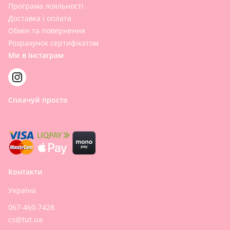
Програма лояльності
Доставка і оплата
Обмін та повернення
Розрахунок сертифікатом
Ми в Інстаграм
Сплачуй просто
Контакти
Україна
067-460-7428
cs@tut.ua