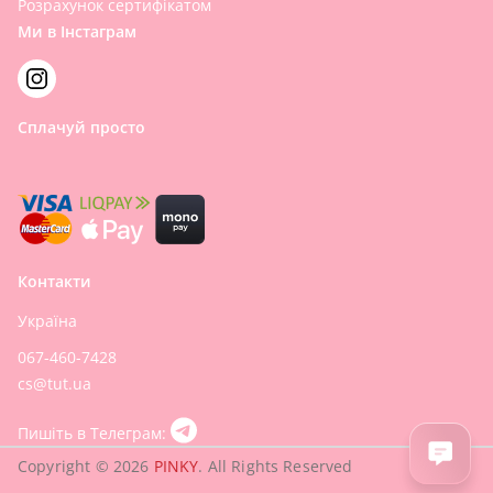
Розрахунок сертифікатом
Ми в Інстаграм
Сплачуй просто
Контакти
Україна
067-460-7428
cs@tut.ua
Пишіть в Телеграм:
Copyright © 2026
PINKY
. All Rights Reserved