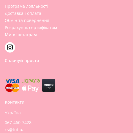
Програма лояльності
Доставка і оплата
Обмін та повернення
Розрахунок сертифікатом
Ми в Інстаграм
Сплачуй просто
Контакти
Україна
067-460-7428
cs@tut.ua