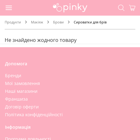
Продукти
Макіяж
Брови
Сироватки для брів
Не знайдено жодного товару
Допомога
Бренди
Мої замовлення
Наші магазини
Франшиза
Договір оферти
Політика конфіденційності
Інформація
Програма лояльності