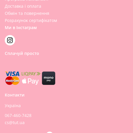
Доставка і оплата
Обмін та повернення
Розрахунок сертифікатом
Ми в Інстаграм
Сплачуй просто
Контакти
Україна
067-460-7428
cs@tut.ua