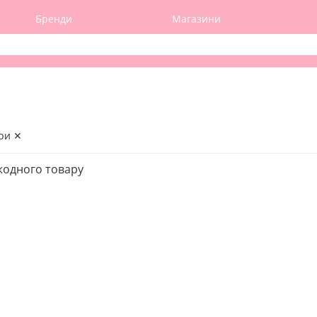
Бренди
Магазини
ри ✕
жодного товару