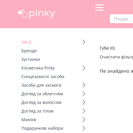
Продукти
Макіяж
Губи
SALE
Губи (0)
Фільтр
Бренди
Очистити фільт
Хустинки
Бренд (22)
Косметика Pinky
Не знайдено 
Сонцезахисні засоби
Засоби для засмаги
Догляд за обличчям
Догляд за волоссям
Догляд за тілом
Макіяж
Подарункові набори