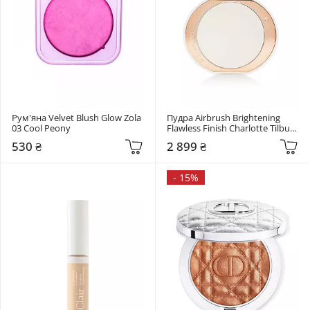
Рум'яна Velvet Blush Glow Zola 
Пудра Airbrush Brightening 
03 Cool Peony
Flawless Finish Charlotte Tilbury 
Fair-Medium
530 ₴
2 899 ₴
-
15%