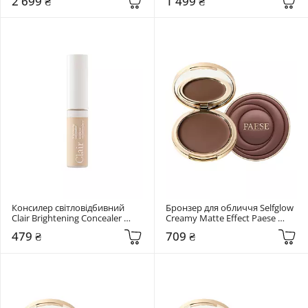
2 699 ₴
1 499 ₴
Консилер світловідбивний 
Бронзер для обличчя Selfglow 
Clair Brightening Concealer 
Creamy Matte Effect Paese 
Paese 02 Natural
Velvet Sand
479 ₴
709 ₴