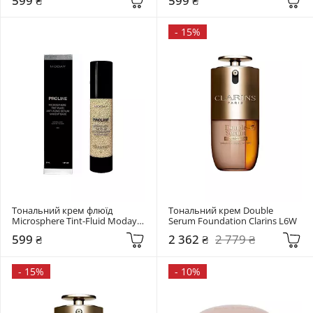
599 ₴
599 ₴
-
15%
Тональний крем флюїд 
Тональний крем Double 
Microsphere Tint-Fluid Moday 
Serum Foundation Clarins L6W
033 Світлий бежевий
599 ₴
2 362 ₴
2 779 ₴
-
15%
-
10%