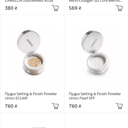
CAMELLIA Zola BARBIE ROSE
Retin-Collagen 3D Core Blemish 
Balm Clair
380 ₴
569 ₴
Пудра Setting & Finish Powder 
Пудра Setting & Finish Powder 
Unico ECLAIR
Unico Pearl SPF
760 ₴
760 ₴