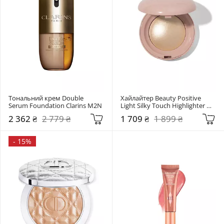
Тональний крем Double 
Хайлайтер Beauty Positive 
Serum Foundation Clarins M2N
Light Silky Touch Highlighter 
Rare Beauty Exhilarate
2 362 ₴
2 779 ₴
1 709 ₴
1 899 ₴
-
15%