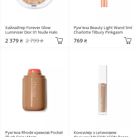
Хайлайтер Forever Glow 
Рум'яна Beauty Light Wand 5ml 
Luminizer Dior 01 Nude Halo
Charlotte Tilbury Pinkgasm
2 379 ₴
2 799 ₴
769 ₴
Рум'яна Rhode кремові Pocket 
Консилер з сатиновим 
Blush Spicy Marg
фінішем MY SKIN ICON Paese 