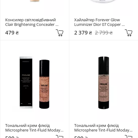
Консилер світловідбивний 
Хайлайтер Forever Glow 
Clair Brightening Concealer 
Luminizer Dior 07 Copper 
Paese 01 Light beige
Sequin
479 ₴
2 379 ₴
2 799 ₴
Тональний крем флюїд 
Тональний крем флюїд 
Microsphere Tint-Fluid Moday 
Microsphere Tint-Fluid Moday 
035 Темний бежевий
034 Натуральний