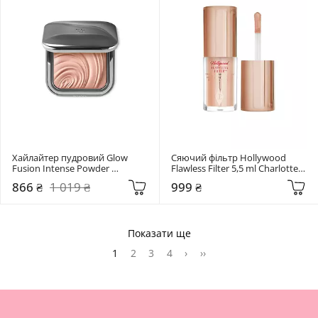
Хайлайтер пудровий Glow 
Сяючий фільтр Hollywood 
Fusion Intense Powder 
Flawless Filter 5,5 ml Charlotte 
Highlighter Kiko Milano 02 Coral
Tilbury Fair clair
866 ₴
1 019 ₴
999 ₴
Показати ще
1
2
3
4
›
››