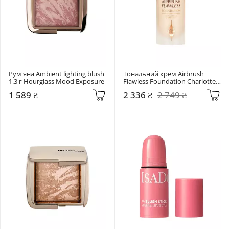
Рум'яна Ambient lighting blush 
Тональний крем Airbrush 
1.3 г Hourglass Mood Exposure
Flawless Foundation Charlotte 
Tilbury 1 Neutral
1 589 ₴
2 336 ₴
2 749 ₴