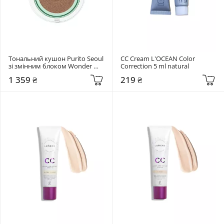
Тональний кушон Purito Seoul 
СС Cream L'OCEAN Color 
зі змінним блоком Wonder 
Correction 5 ml natural
Releaf Centella BB Cushion #23 
1 359 ₴
219 ₴
Natural Beige