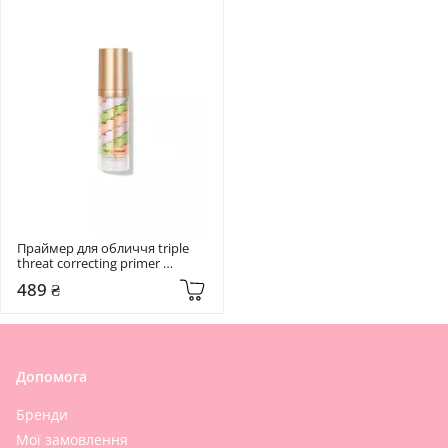
Праймер для обличчя triple 
threat correcting primer 
Sheglam 3 в 1
489 ₴
Допомога
Бренди
Мої замовлення