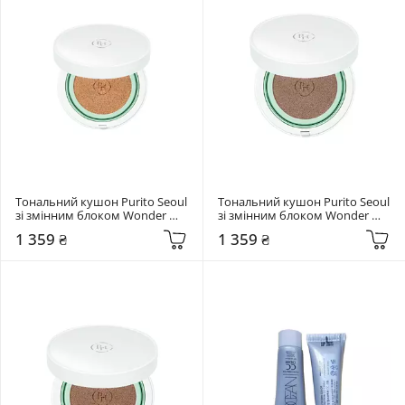
Тональний кушон Purito Seoul 
Тональний кушон Purito Seoul 
зі змінним блоком Wonder 
зі змінним блоком Wonder 
Releaf Centella BB Cushion #13 
Releaf Centella BB Cushion #21 
1 359 ₴
1 359 ₴
Neutral Ivory
Light Beige