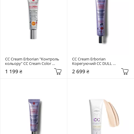
СС Cream Erborian "Контроль 
СС Cream Erborian 
кольору" CC Cream Color 
Корегуючий CC DULL 
Control 15 мл Dore
CORRECT 45 мл 
1 199 ₴
2 699 ₴
Мультифункціональна 
формула