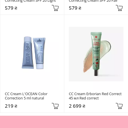
Correcting Cream SPF 20 Light
Correcting Cream SPF 20 Fair
579 ₴
579 ₴
СС Cream L'OCEAN Color 
СС Cream Erborian Red Correct 
Correction 5 ml natural
45 мл Red correct
219 ₴
2 699 ₴