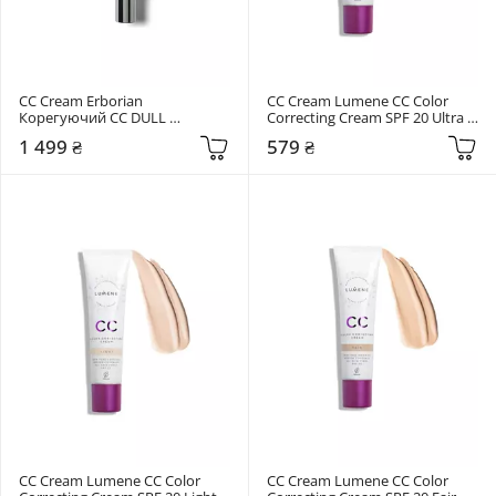
СС Cream Erborian 
СС Cream Lumene CC Color 
Корегуючий CC DULL 
Correcting Cream SPF 20 Ultra 
CORRECT 
Light
1 499 ₴
579 ₴
Мультифункціональна 
формула
СС Cream Lumene CC Color 
СС Cream Lumene CC Color 