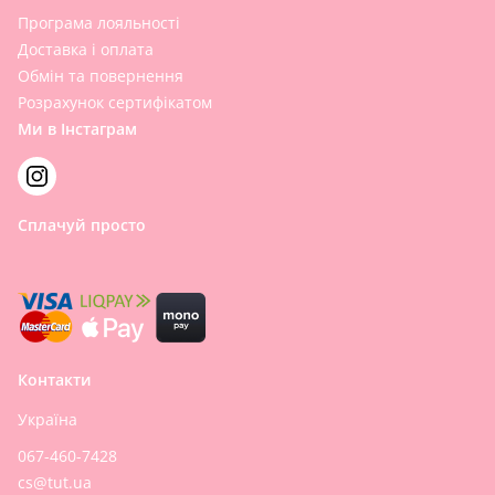
Програма лояльності
Доставка і оплата
Обмін та повернення
Розрахунок сертифікатом
Ми в Інстаграм
Сплачуй просто
Контакти
Україна
067-460-7428
cs@tut.ua