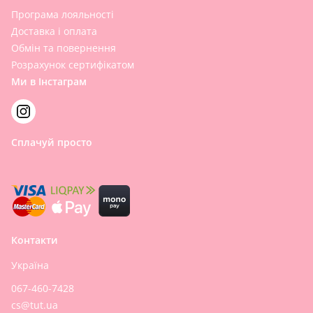
Програма лояльності
Доставка і оплата
Обмін та повернення
Розрахунок сертифікатом
Ми в Інстаграм
Сплачуй просто
Контакти
Україна
067-460-7428
cs@tut.ua