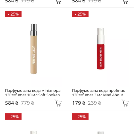
584 ₴
779 ₴
584 ₴
779 ₴
-
25%
-
25%
Парфумована вода мініатюра 
Парфумована вода пробник 
13Perfumes 10 мл Soft Spoken
13Perfumes 3 мл Mad About 
You
584 ₴
779 ₴
179 ₴
239 ₴
-
25%
-
25%