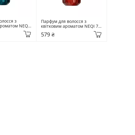
лосся з 
Парфум для волосся з 
роматом NEQI 
квітковим ароматом NEQI 75 
rfume The 
мл Hair Perfume The Blossom
579 ₴