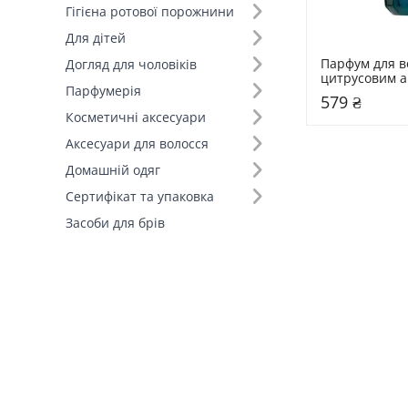
Гігієна ротової порожнини
Для дітей
Парфум для во
Догляд для чоловіків
цитрусовим а
Парфумерія
75 мл Hair Pe
579 ₴
Signature
Косметичні аксесуари
Аксесуари для волосся
Домашній одяг
Сертифікат та упаковка
Засоби для брів