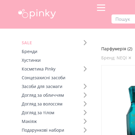
Продукти
Парфумерія
SALE
Парфумерія (2)
Фільтр
Бренди
Бренд: NEQI ✕
Хустинки
Розмір (1)
Косметика Pinky
Сонцезахисні засоби
Бренд (16)
Засоби для засмаги
Догляд за обличчям
Догляд за волоссям
Догляд за тілом
Макіяж
Подарункові набори