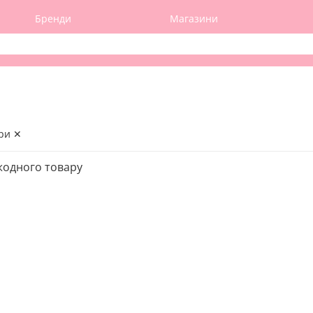
Бренди
Магазини
ри ✕
жодного товару