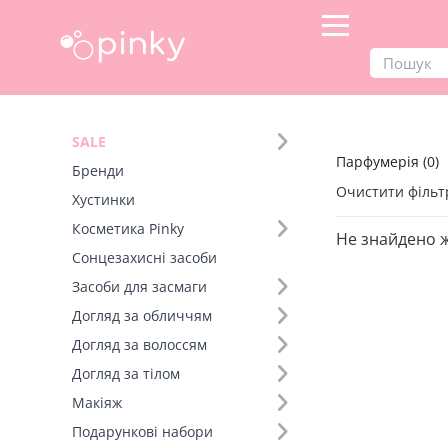
Продукти
Парфумерія
SALE
Парфумерія (0)
Фільтр
Бренди
Очистити фільт
Хустинки
Розмір (22)
Косметика Pinky
Не знайдено 
Сонцезахисні засоби
Засоби для засмаги
Догляд за обличчям
Догляд за волоссям
Догляд за тілом
Макіяж
Подарункові набори