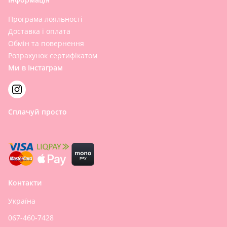
Програма лояльності
Доставка і оплата
Обмін та повернення
Розрахунок сертифікатом
Ми в Інстаграм
Сплачуй просто
Контакти
Україна
067-460-7428