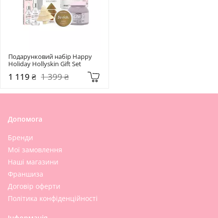
Подарунковий набір Happy 
Holiday Hollyskin Gift Set
1 119 ₴
1 399 ₴
Допомога
Бренди
Мої замовлення
Наші магазини
Франшиза
Договір оферти
Політика конфіденційності
Інформація