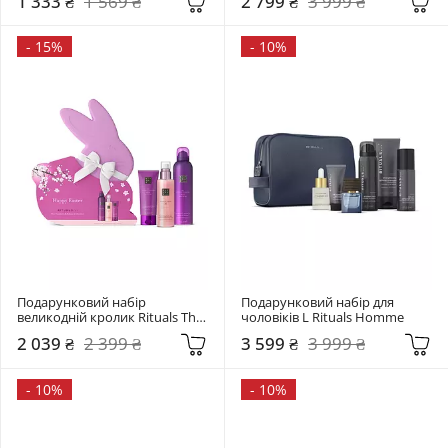
1 333 ₴
1 569 ₴
2 799 ₴
3 999 ₴
-
15%
-
10%
Подарунковий набір 
Подарунковий набір для 
великодній кролик Rituals The 
чоловіків L Rituals Homme
Ritual of Yozakura
2 039 ₴
2 399 ₴
3 599 ₴
3 999 ₴
-
10%
-
10%