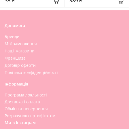
35 ₴
389 ₴
Poremizing Velvet Sunscreen
Water
Допомога
Бренди
Мої замовлення
Наші магазини
Франшиза
Договір оферти
Політика конфіденційності
Інформація
Програма лояльності
Доставка і оплата
Обмін та повернення
Розрахунок сертифікатом
Ми в Інстаграм