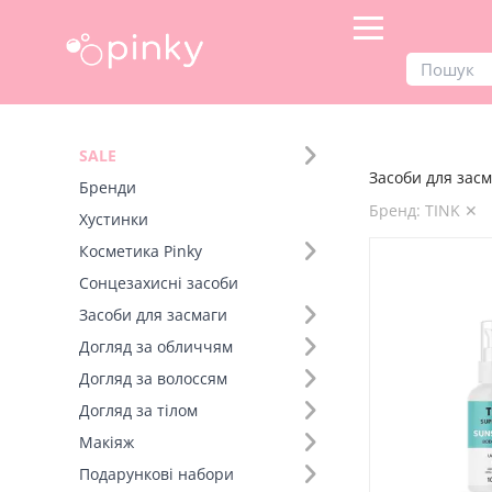
Продукти
Засоби для засмаги
SALE
Засоби для засм
Фільтр
Бренди
Бренд: TINK ✕
Хустинки
Бренд (12)
Косметика Pinky
Сонцезахисні засоби
Вид товару (1)
Засоби для засмаги
Сонцезахисний лосьйон для тіла (1)
Догляд за обличчям
Догляд за волоссям
Догляд за тілом
Макіяж
Подарункові набори