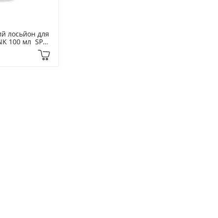
й лосьйон для 
NK 100 мл  SPF 