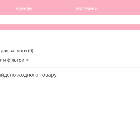
Бренди
Магазини
 для засмаги (0)
ти фільтри ✕
айдено жодного товару