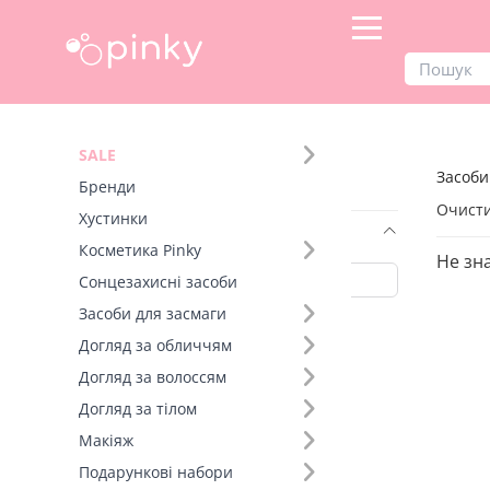
Продукти
Засоби для засмаги
SALE
Засоби
Фільтр
Бренди
Очисти
Хустинки
Вид товару (42)
Косметика Pinky
Не зн
Сонцезахисні засоби
Засоби для засмаги
Шимер для тіла (6)
Догляд за обличчям
Автобронзат-муc (5)
Догляд за волоссям
Олійка для засмаги (4)
Догляд за тілом
Шимер-спрей для тіла (4)
Макіяж
Олія для засмаги (3)
Шиммер (3)
Подарункові набори