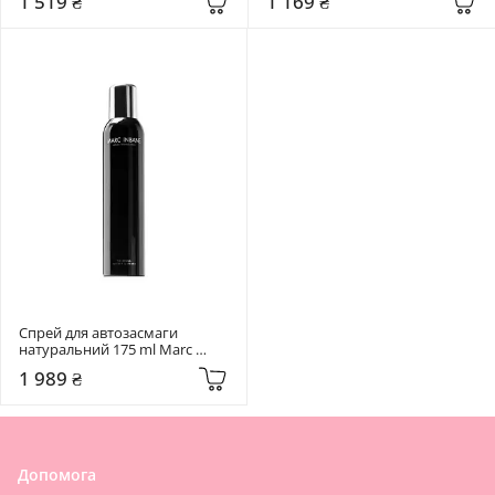
1 519 ₴
1 169 ₴
кислотою
Спрей для автозасмаги 
натуральний 175 ml Marc 
Inbane Natural Tanning Spray
1 989 ₴
Допомога