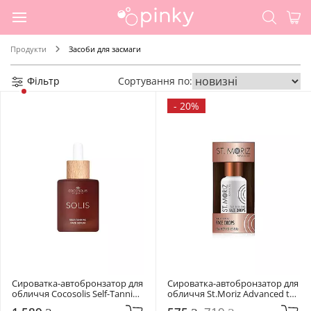
Продукти
Засоби для засмаги
Фільтр
Сортування по:
-
20%
Сироватка-автобронзатор для 
Сироватка-автобронзатор для 
обличчя Cocosolis Self-Tanning 
обличчя St.Moriz Advanced tan 
Face Serum
boosting facial serum