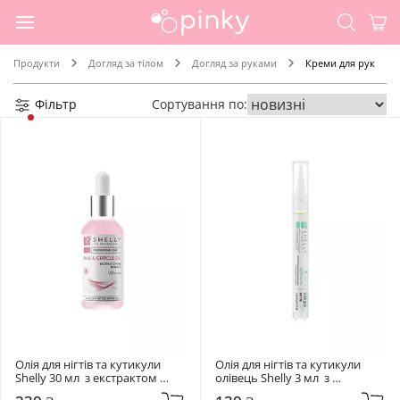
Продукти
Догляд за тілом
Догляд за руками
Креми для рук
Фільтр
Сортування по:
Олія для нігтів та кутикули   
Олія для нігтів та кутикули  
Shelly 30 мл  з екстрактом 
олівець Shelly 3 мл  з 
суниці та вітаміном Е
екстрактом марокканської 