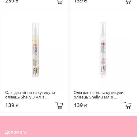
239 ₴
139 ₴
м'яти та олією чайного дерева
Олія для нігтів та кутикули  
Олія для нігтів та кутикули  
олівець Shelly 3 мл  з 
олівець Shelly 3 мл  з 
екстрактом грейпфруту та 
екстрактом суниці та 
139 ₴
139 ₴
вітаміном А
вітаміном Е
Допомога