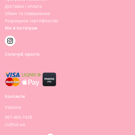
Доставка і оплата
Обмін та повернення
Розрахунок сертифікатом
Ми в Інстаграм
Сплачуй просто
Контакти
Україна
067-460-7428
cs@tut.ua