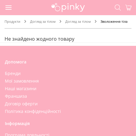
Продукти
Догляд за тілом
Догляд за тілом
Зволоження тіла
Не знайдено жодного товару
Допомога
Бренди
Мої замовлення
Наші магазини
Франшиза
Договір оферти
Політика конфіденційності
Інформація
Програма лояльності