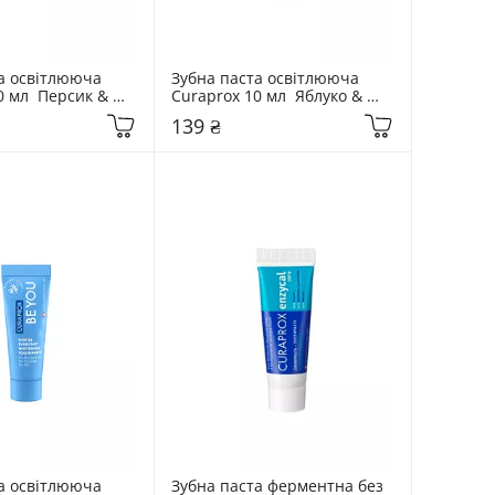
а освітлююча 
Зубна паста освітлююча 
 мл  Персик & 
Curaprox 10 мл  Яблуко & 
Алое
139 ₴
а освітлююча 
Зубна паста ферментна без 