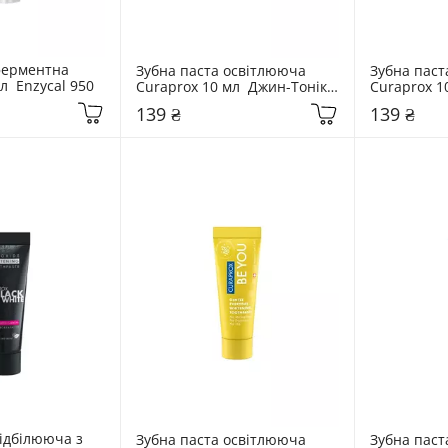
ферментна 
Зубна паста освітлююча 
Зубна паст
л  Enzycal 950
Curaprox 10 мл  Джин-Тонік 
Curaprox 10
& Хурма
Абрикос
139 ₴
139 ₴
ідбілююча з 
Зубна паста освітлююча 
Зубна паст