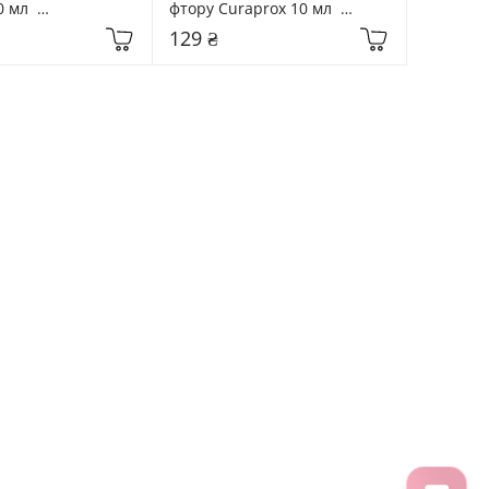
мл  
фтору Curaprox 10 мл  
риця
Enzycal ZERO
129 ₴