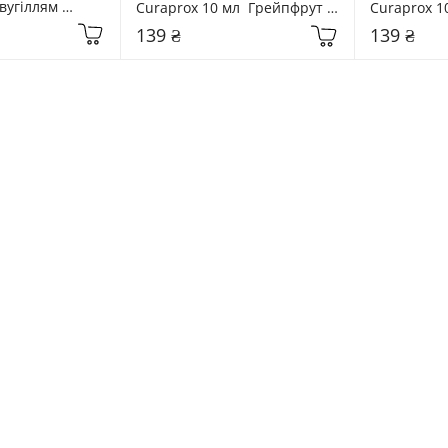
угіллям 
Curaprox 10 мл  Грейпфрут & 
Curaprox 10 
  Black Is 
Бергамот
Ожина+лак
139 ₴
139 ₴