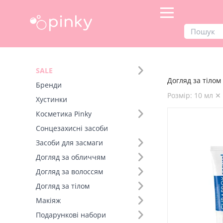
Продукти
Догляд за тілом
SALE
Догляд за тілом 
Фільтр
Бренди
Розмір: 10 мл ✕
Хустинки
Бренд (1)
Косметика Pinky
Сонцезахисні засоби
Вид товару (1)
Засоби для засмаги
Догляд за обличчям
Розмір (34)
Догляд за волоссям
Догляд за тілом
Макіяж
Подарункові набори