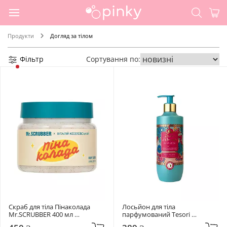
Продукти
Догляд за тілом
Фільтр
Сортування по:
Скраб для тіла Пінаколада 
Лосьйон для тіла 
Mr.SCRUBBER 400 мл 
парфумований Tesori 
Пінаколада
d'Oriente 400 мл  Ayurveda