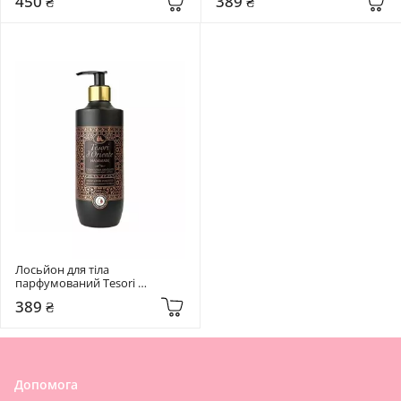
450 ₴
389 ₴
Лосьйон для тіла 
парфумований Tesori 
d'Oriente 400 мл  Hammam
389 ₴
Допомога