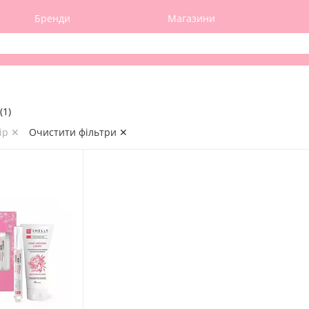
Бренди
Магазини
(1)
ір ✕
Очистити фільтри ✕