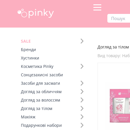
Продукти
Догляд за тілом
SALE
Догляд за тілом 
Фільтр
Бренди
Вид товару: Наб
Хустинки
Бренд (1)
Косметика Pinky
Сонцезахисні засоби
Вид товару (48)
Засоби для засмаги
Догляд за обличчям
Догляд за волоссям
Догляд за тілом
Макіяж
Подарункові набори