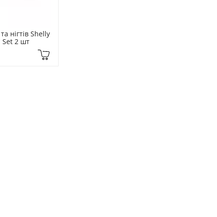
та нігтів Shelly 
 Set 2 шт