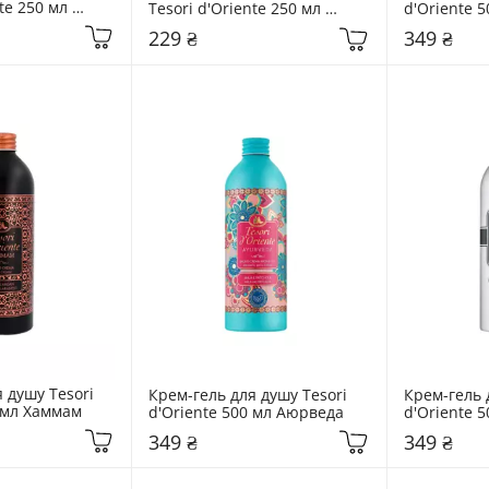
te 250 мл 
Tesori d'Oriente 250 мл 
d'Oriente 5
иперус
Цубакі та рис
229 ₴
349 ₴
 душу Tesori 
Крем-гель для душу Tesori 
Крем-гель д
0 мл Хаммам
d'Oriente 500 мл Аюрведа
d'Oriente 5
мускус
349 ₴
349 ₴