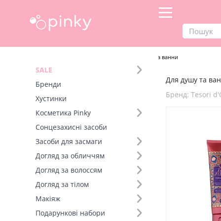
Продукти
Догляд за тілом
Для душу та ванни
SALE
Для душу та ван
Фільтр
Бренди
Бренд: Tesori d'
Хустинки
Бренд (21)
Косметика Pinky
Сонцезахисні засоби
Засоби для засмаги
Догляд за обличчям
Догляд за волоссям
Догляд за тілом
Макіяж
Подарункові набори