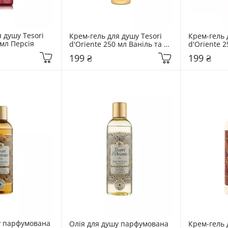
 душу Tesori 
Крем-гель для душу Tesori 
Крем-гель д
 мл Персія
d'Oriente 250 мл Ваніль та 
d'Oriente 2
імбир
199 ₴
199 ₴
у парфумована 
Олія для душу парфумована 
Крем-гель д