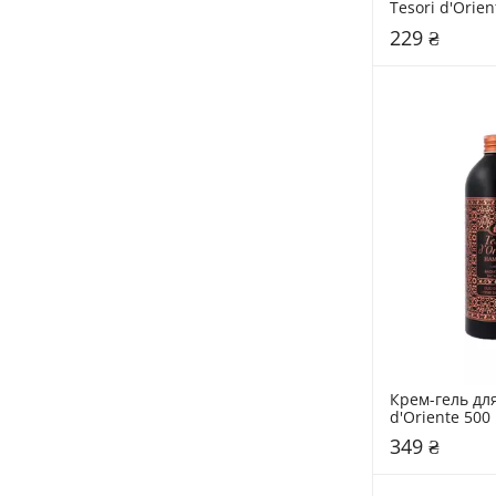
Tesori d'Orien
Арганія та ц
229 ₴
Крем-гель для
d'Oriente 50
349 ₴