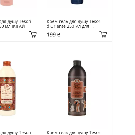
ля душу Tesori 
Крем-гель для душу Tesori 
50 мл ІКІҐАЙ
d'Oriente 250 мл для 
чоловіків чорне дерево та 
199 ₴
женьшень
ля душу Tesori 
Крем-гель для душу Tesori 