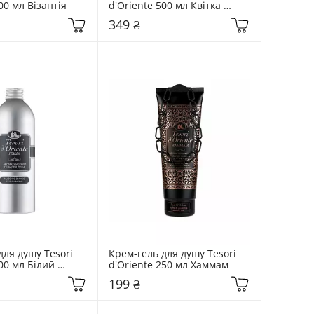
00 мл Візантія
d'Oriente 500 мл Квітка 
лотосу
349 ₴
ля душу Tesori 
Крем-гель для душу Tesori 
00 мл Білий 
d'Oriente 250 мл Хаммам
199 ₴