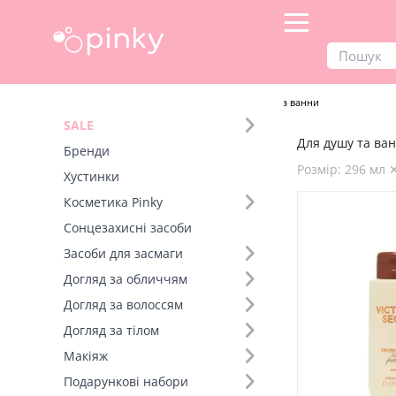
Продукти
Догляд за тілом
Для душу та ванни
SALE
Для душу та ван
Фільтр
Бренди
Розмір: 296 мл 
Хустинки
Бренд (1)
Косметика Pinky
Сонцезахисні засоби
Розмір (6)
Засоби для засмаги
Догляд за обличчям
Догляд за волоссям
Догляд за тілом
Макіяж
Подарункові набори