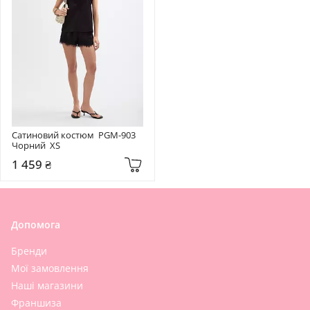
Сатиновий костюм  PGM-903 
Чорний  XS
1 459 ₴
Допомога
Бренди
Мої замовлення
Наші магазини
Франшиза