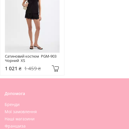
Сатиновий костюм  PGM-903 
Чорний  XS
1 021 ₴
1 459 ₴
Допомога
Бренди
Мої замовлення
Наші магазини
Франшиза