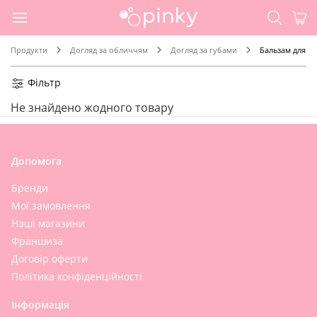
Продукти
Догляд за обличчям
Догляд за губами
Бальзам для гу
Фільтр
Не знайдено жодного товару
Допомога
Бренди
Мої замовлення
Наші магазини
Франшиза
Договір оферти
Політика конфіденційності
Інформація