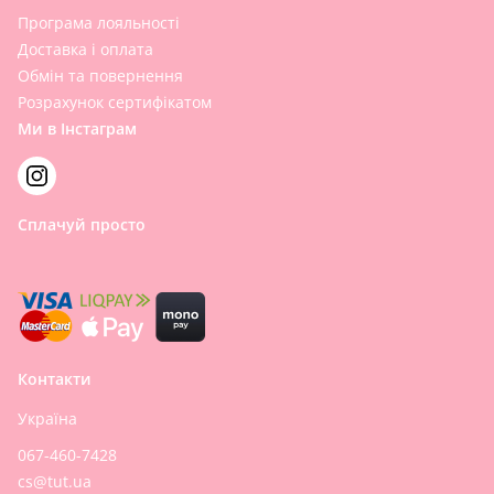
Програма лояльності
Доставка і оплата
Обмін та повернення
Розрахунок сертифікатом
Ми в Інстаграм
Сплачуй просто
Контакти
Україна
067-460-7428
cs@tut.ua