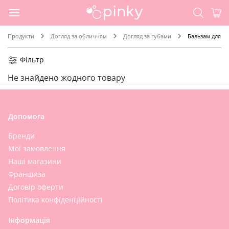
Продукти
Догляд за обличчям
Догляд за губами
Бальзам для гу
Фільтр
Не знайдено жодного товару
Допомога
Бренди
Мої замовлення
Наші магазини
Франшиза
Договір оферти
Політика конфіденційності
Інформація