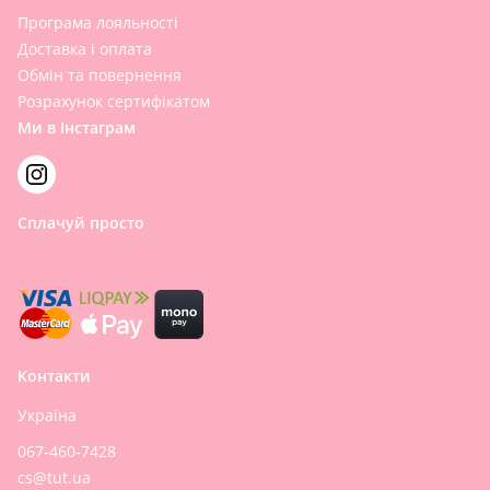
Програма лояльності
Доставка і оплата
Обмін та повернення
Розрахунок сертифікатом
Ми в Інстаграм
Сплачуй просто
Контакти
Україна
067-460-7428
cs@tut.ua