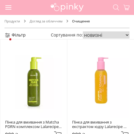
Продукти
Догляд за обличчям
Очищення
Фільтр
Сортування по:
Пінка для вмивання з Matcha 
Пінка для вмивання з 
PDRN комплексом Lalarecipe 
екстрактом юдзу Lalarecipe 
200 мл Matcha PDRN Self-
200 мл Yuzu Self Foaming 3in1 