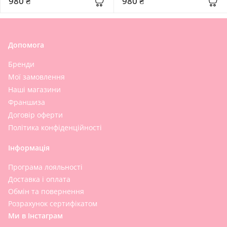
980 ₴
980 ₴
Foaming Pack Cleanser
Cleanser
Допомога
Бренди
Мої замовлення
Наші магазини
Франшиза
Договір оферти
Політика конфіденційності
Інформація
Програма лояльності
Доставка і оплата
Обмін та повернення
Розрахунок сертифікатом
Ми в Інстаграм