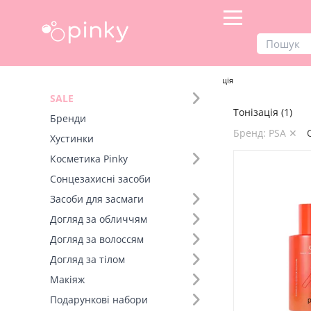
Продукти
Догляд за обличчям
Тонізація
SALE
Тонізація (1)
Фільтр
Бренди
Бренд: PSA ✕
Хустинки
Вид товару (1)
Косметика Pinky
Сонцезахисні засоби
Бренд (21)
Засоби для засмаги
Догляд за обличчям
Тип шкіри (1)
Догляд за волоссям
Діюча речовина (1)
Догляд за тілом
Макіяж
Подарункові набори