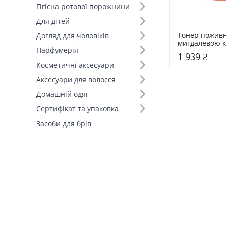
Гігієна ротової порожнини
Для дітей
Тонер поживн
Догляд для чоловіків
мигдалевою к
Парфумерія
100 мл Heroin
1 939 ₴
Licorice Super
Косметичні аксесуари
Toner
Аксесуари для волосся
Домашній одяг
Сертифікат та упаковка
Засоби для брів