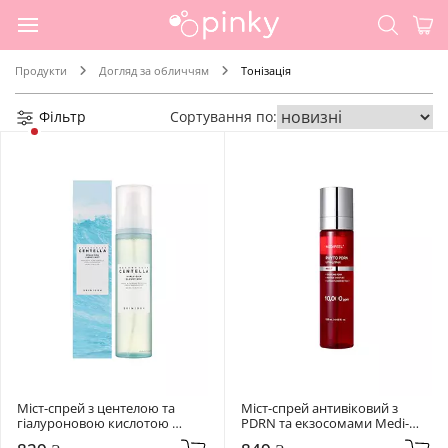
Продукти
Догляд за обличчям
Тонізація
Фільтр
Сортування по:
Міст-спрей з центелою та 
Міст-спрей антивіковий з 
гіалуроновою кислотою 
PDRN та екзосомами Medi-
SKIN1004 120 мл Madagascar 
Peel 120 мл Phyto Exosome 