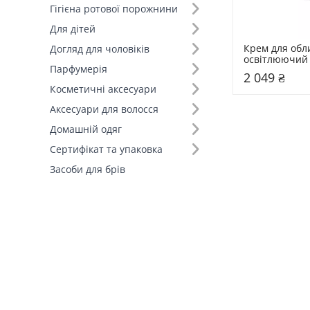
Гігієна ротової порожнини
Для дітей
Крем для обл
Догляд для чоловіків
освітлюючий 
Парфумерія
Silver Lining D
2 049 ₴
Willowherb Cl
Косметичні аксесуари
Аксесуари для волосся
Домашній одяг
Сертифікат та упаковка
Засоби для брів