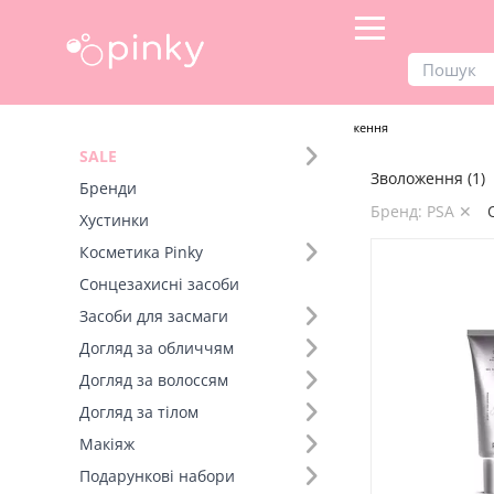
Продукти
Догляд за обличчям
Зволоження
SALE
Зволоження (1)
Фільтр
Бренди
Бренд: PSA ✕
Хустинки
Вид товару (1)
Косметика Pinky
Сонцезахисні засоби
Бренд (20)
Засоби для засмаги
Догляд за обличчям
Тип шкіри (1)
Догляд за волоссям
Діюча речовина (1)
Догляд за тілом
Макіяж
Подарункові набори