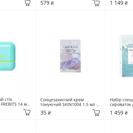
579 ₴
1 149 ₴
Sun Essence
 стік 
Сонцезахисний крем 
Набір сонц
FREBITS 14 мл 
тонуючий SKIN1004 1,5 мл 
сироваток 
k
Madagascar Centella 
SKIN1004 2
35 ₴
1 459 ₴
Poremizing Velvet Sunscreen
Centella Hya
Sun Serum