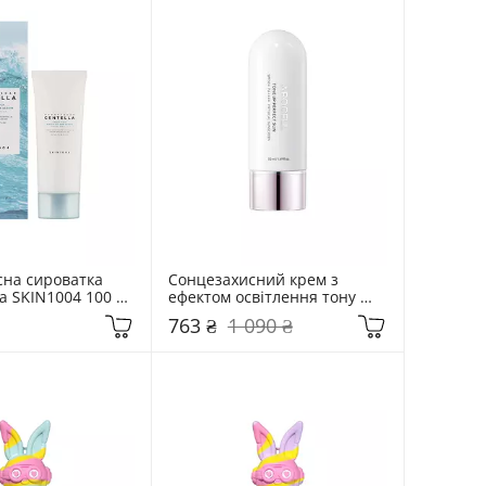
на сироватка 
Сонцезахисний крем з 
 SKIN1004 100 
ефектом освітлення тону 
ar Centella 
Arocell 50 мл Tone Up Perfect 
763 ₴
1 090 ₴
 Water
Sun