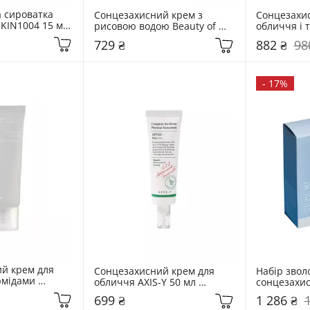
 сироватка 
Сонцезахисний крем з 
Сонцезахис
KIN1004 15 мл 
рисовою водою Beauty of 
обличчя і т
ntella Hyalu-
Joseon 50 мл Relief Sun Aqua-
50 мл Hydra
729 ₴
882 ₴
98
Fresh Rice + B5 SPF50+ 
Sunscreen
PA++++ Facial Sunscreen
-
17%
й крем для 
Сонцезахисний крем для 
Набір звол
мідами 
обличчя AXIS-Y 50 мл 
сонцезахис
Dual Barrier 
Complete No-Stress Physical 
50+ Dr. Ceu
699 ₴
1 286 ₴
ream
Sunscreen SPF50+/PA++++
Reyouth Mo