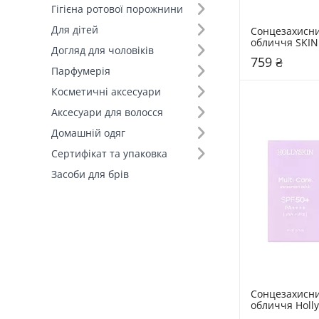
Гігієна ротової порожнини
Для дітей
Сонцезахисний
обличчя SKIN1
Догляд для чоловіків
Madagascar Ce
759 ₴
Cica Silky-Fit 
Парфумерія
Косметичні аксесуари
Аксесуари для волосся
Домашній одяг
Сертифікат та упаковка
Засоби для брів
Сонцезахисний
обличчя Holly
Multi Care