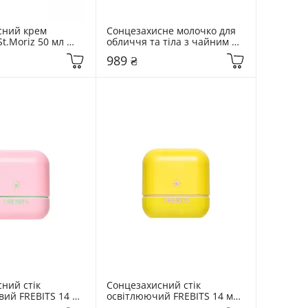
ний крем 
Сонцезахисне молочко для 
.Moriz 50 мл 
обличчя та тіла з чайним 
 50 Tinted Face 
деревом SKIN1004 50 мл 
989 ₴
Madagascar Centella Tea-
Trica Soothing Sun Milk 
SPF50+
ний стік 
Сонцезахисний стік 
вий FREBITS 14 мл 
освітлюючий FREBITS 14 мл 
tick 02 Clear Green
Airfit Sun Stick 01 Pure Violet