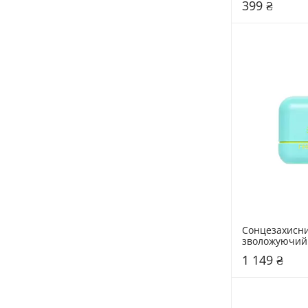
399 ₴
Сонцезахисний
зволожуючий 
Airfit Sun Stic
1 149 ₴