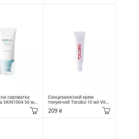
на сироватка 
Сонцезахисний крем 
 SKIN1004 50 мл 
тонуючий Tocobo 10 мл Vita 
 Centella Hyalu-
Tone Up Sun Cream
209 ₴