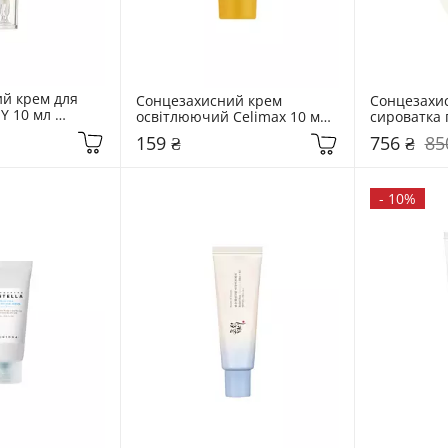
й крем для 
Сонцезахисний крем 
Сонцезахи
Y 10 мл 
освітлюючий Celimax 10 мл 
сироватка п
ress Physical 
Pore+Dark Spot Brightening 
Needly 50 м
159 ₴
756 ₴
85
F50+/PA++++
Care Sunscreen
Serum
-
10%