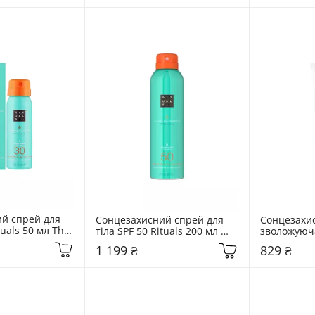
й спрей для 
Сонцезахисний спрей для 
Сонцезахис
tuals 50 мл The 
тіла SPF 50 Rituals 200 мл 
зволожуюча
ma
The Ritual Of Karma
Madagascar
1 199 ₴
829 ₴
Cica Water