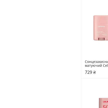
Сонцезахисний
матуючий Celi
Control Mattif
729 ₴