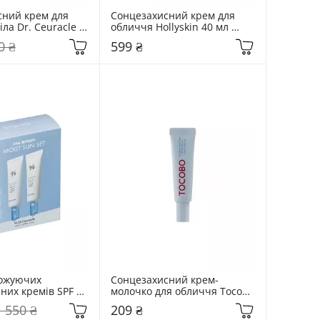
ний крем для 
Сонцезахисний крем для 
іла Dr. Ceuracle 
обличчя Hollyskin 40 мл 
 Barrier 
Multi Care
0 ₴
599 ₴
ожуючих 
Сонцезахисний крем-
них кремів SPF 
молочко для обличчя Tocobo 
racle 50 мл Hyal 
10 мл Bio Watery Sun Cream
1 550 ₴
209 ₴
ist Sun Duo Set