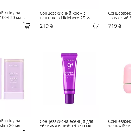
 стік для 
Сонцезахисний крем з 
Сонцезахис
004 20 мл 
центелою Hidehere 25 мл 
тонуючий St
ntella Hyalu-
Cica Care Sun Protector
Suncare SPF
219 ₴
719 ₴
Sun Stick
Sunscreen
 стік для 
Сонцезахисна есенція для 
Сонцезахис
skin 20 мл 
обличчя Numbuzin 50 мл 
заспокійли
No.9 NAD+ Peptides Dewy 
Airfit Sun S