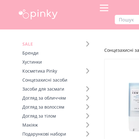
Продукти
Сонцезахисні засоби
SALE
Сонцезахисні з
Фільтр
Бренди
Хустинки
SALE
Косметика Pinky
Сонцезахисні засоби
Бренд (17)
Засоби для засмаги
Розмір (14)
Догляд за обличчям
Догляд за волоссям
Фактор захисту (4)
Догляд за тілом
Макіяж
Категорія фільтрів (3)
Подарункові набори