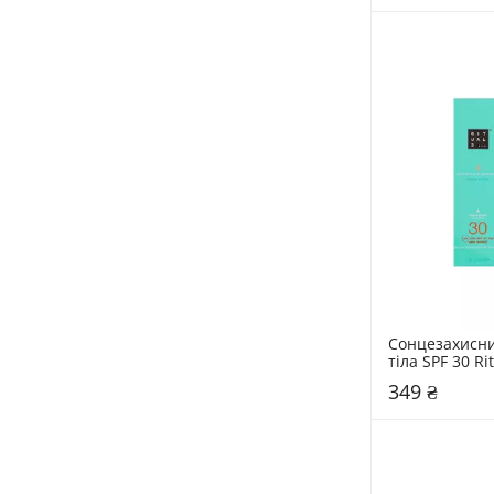
Сонцезахисни
тіла SPF 30 Ri
Ritual Of Kar
349 ₴