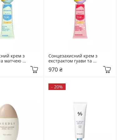
ний крем з 
Сонцезахисний крем з 
а матчею 
екстрактом гуави та 
50 мл Matcha Cica 
колагеном Lalarecipe 50 мл 
970 ₴
Guava Collagen Sun Cream
-
20%