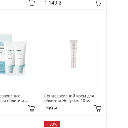
1 149 ₴
езахисних 
Сонцезахисний крем для 
для обличчя 
обличчя Hollyskin 10 мл 
 шт Madagascar 
Multi Care
199 ₴
lu-Cica Water-Fit 
-
30%