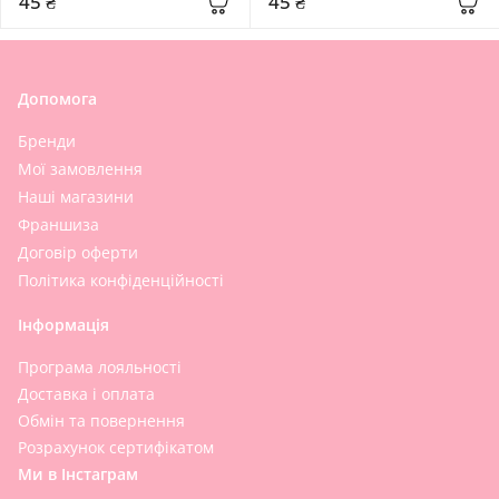
45 ₴
45 ₴
Moist Sun
Допомога
Бренди
Мої замовлення
Наші магазини
Франшиза
Договір оферти
Політика конфіденційності
Інформація
Програма лояльності
Доставка і оплата
Обмін та повернення
Розрахунок сертифікатом
Ми в Інстаграм