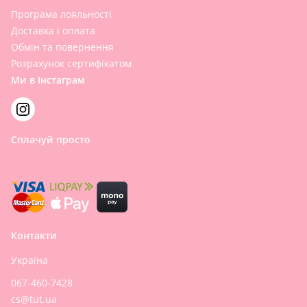
Програма лояльності
Доставка і оплата
Обмін та повернення
Розрахунок сертифікатом
Ми в Інстаграм
Сплачуй просто
Контакти
Україна
067-460-7428
cs@tut.ua