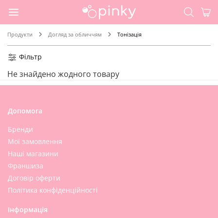
Продукти
Догляд за обличчям
Тонізація
Фільтр
Не знайдено жодного товару
Допомога
Бренди
Мої замовлення
Наші магазини
Франшиза
Договір оферти
Політика конфіденційності
Інформація