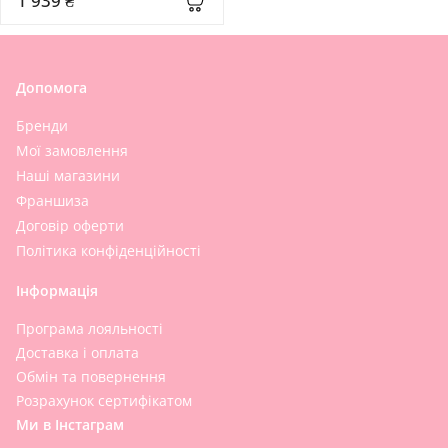
1 939 ₴
Licorice Superfood Glow Toner
Допомога
Бренди
Мої замовлення
Наші магазини
Франшиза
Договір оферти
Політика конфіденційності
Інформація
Програма лояльності
Доставка і оплата
Обмін та повернення
Розрахунок сертифікатом
Ми в Інстаграм